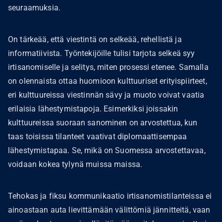
seuraamuksia.
On tärkeää, että viestintä on selkeää, rehellistä ja
informatiivista. Työntekijöille tulisi tarjota selkeä syy
irtisanomiselle ja selitys, miten prosessi etenee. Samalla
on olennaista ottaa huomioon kulttuuriset erityispiirteet,
eri kulttuureissa viestinnän sävy ja muoto voivat vaatia
erilaisia lähestymistapoja. Esimerkiksi joissakin
kulttuureissa suoraan sanominen on arvostettua, kun
taas toisissa tilanteet vaativat diplomaattisempaa
lähestymistapaa. Se, mikä on Suomessa arvostettavaa,
voidaan kokea tylynä muissa maissa.
Tehokas ja fiksu kommunikaatio irtisanomistilanteissa ei
ainoastaan auta lievittämään välittömiä jännitteitä, vaan