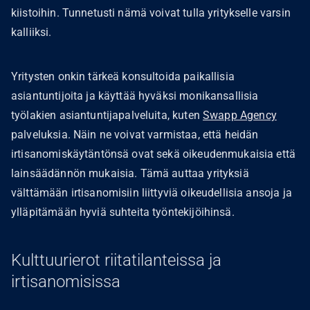
kiistoihin. Tunnetusti nämä voivat tulla yritykselle varsin
kalliiksi.
Yritysten onkin tärkeä konsultoida paikallisia
asiantuntijoita ja käyttää hyväksi monikansallisia
työlakien asiantuntijapalveluita, kuten
Swapp Agency
palveluksia. Näin ne voivat varmistaa, että heidän
irtisanomiskäytäntönsä ovat sekä oikeudenmukaisia että
lainsäädännön mukaisia. Tämä auttaa yrityksiä
välttämään irtisanomisiin liittyviä oikeudellisia ansoja ja
ylläpitämään hyviä suhteita työntekijöihinsä.
Kulttuurierot riitatilanteissa ja
irtisanomisissa