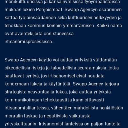
monikulttuurisissa ja kansainvälisissä työympäristöissä
mukaan lukien Pohjoismaat. Swapp Agencyn osaaminen
kattaa työlainsäädännön sekä kulttuurisen herkkyyden ja
tehokkaan kommunikoinnin ymmärtämisen. Kaikki nämä
ovat avaintekijöitä onnistuneessa
irtisanomisprosessissa.
Swapp Agencyn käyttö voi auttaa yrityksiä välttämään
oikeudellisia riskejä ja taloudellisia seuraamuksia, jotka
saattavat syntyä, jos irtisanomiset eivät noudata
kohdemaan lakeja ja käytäntöjä. Swapp Agency tarjoaa
strategista neuvontaa ja tukea, joka auttaa yrityksiä
kommunikoimaan tehokkaasti ja kunnioittavasti
irtisanomistilanteissa, vähentäen mahdollista henkilöstön
moraalin laskua ja negatiivista vaikutusta
yrityskulttuuriin. Irtisanomistilanteissa on paljon tunteita