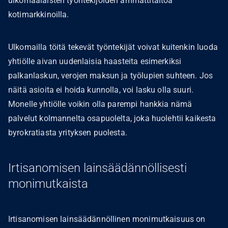
ulkomaalaisten työntekijöiden ammattitaitoa
kotimarkkinoilla.
Ulkomailla töitä tekevät työntekijät voivat kuitenkin luoda
yhtiölle aivan uudenlaisia haasteita esimerkiksi
palkanlaskun, verojen maksun ja työlupien suhteen. Jos
näitä asioita ei hoida kunnolla, voi lasku olla suuri.
Monelle yhtiölle voikin olla parempi hankkia nämä
palvelut kolmannelta osapuolelta, joka huolehtii kaikesta
byrokratiasta yrityksen puolesta.
Irtisanomisen lainsäädännöllisesti
monimutkaista
Irtisanomisen lainsäädännöllinen monimutkaisuus on