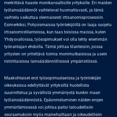
merkittävä haaste monikansallisille yrityksille. Eri maiden
työlainsäädännöt vaihtelevat huomattavasti, ja tämä
vaihtelu vaikuttaa olennaisesti irtisanomisprosessiin.
Esimerkiksi, Pohjoismaissa työntekijöillä on laaja suojelu
irtisanomistilanteissa, kun taas toisissa maissa, kuten
Yhdysvalloissa, työsopimukset voi olla tehty enemmän
työnantajan ehdoilla. Tämä johtaa tilanteisiin, joissa
yritysten on yritettävä toimia monimutkaisissa ja usein
ristiriitaisissa lainsäädännöllisissä ympäristöissä.
Maakohtaiset erot työsopimuslaeissa ja työntekijän
oikeuksissa edellyttävät yrityksiltä huolellista
suunnittelua ja syvällistä ymmärrystä kunkin maan
työlainsäädännöstä. Epäonnistuminen näiden erojen
ymmärtämisessä voi johtaa paitsi taloudellisiin
seuraamuksiin myös mainehaittaan ja oikeudellisiin