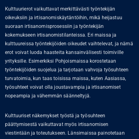
Kulttuurierot vaikuttavat merkittävästi työntekijän
oikeuksiin ja irtisanomiskäytäntöihin, mikä heijastuu
suoraan irtisanomisprosessiin ja työntekijän
kokemukseen irtisanomistilanteissa. Eri maissa ja
kulttuureissa työntekijöiden oikeudet vaihtelevat, ja nämä
erot voivat luoda haasteita kansainvälisesti toimiville
yrityksille. Esimerkiksi Pohjoismaissa korostetaan
työntekijöiden suojelua ja tarjotaan vahvoja työsuhteen
turvatoimia, kun taas toisissa maissa, kuten Aasiassa,
työsuhteet voivat olla joustavampia ja irtisanomiset
nopeampia ja vähemmän säänneltyjä.
Kulttuuriset näkemykset työstä ja työsuhteen
päättymisestä vaikuttavat myös irtisanomisen
viestintään ja toteutukseen. Länsimaissa painotetaan