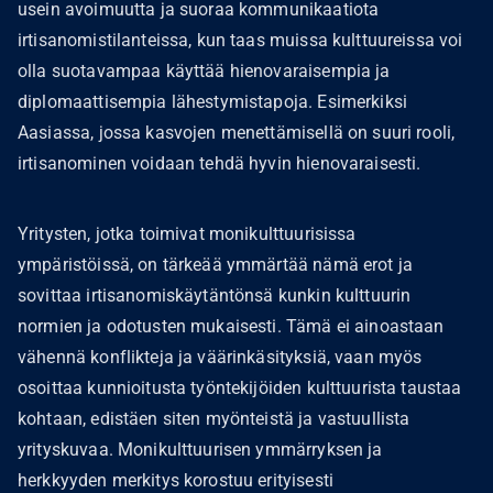
usein avoimuutta ja suoraa kommunikaatiota
irtisanomistilanteissa, kun taas muissa kulttuureissa voi
olla suotavampaa käyttää hienovaraisempia ja
diplomaattisempia lähestymistapoja. Esimerkiksi
Aasiassa, jossa kasvojen menettämisellä on suuri rooli,
irtisanominen voidaan tehdä hyvin hienovaraisesti.
Yritysten, jotka toimivat monikulttuurisissa
ympäristöissä, on tärkeää ymmärtää nämä erot ja
sovittaa irtisanomiskäytäntönsä kunkin kulttuurin
normien ja odotusten mukaisesti. Tämä ei ainoastaan
vähennä konflikteja ja väärinkäsityksiä, vaan myös
osoittaa kunnioitusta työntekijöiden kulttuurista taustaa
kohtaan, edistäen siten myönteistä ja vastuullista
yrityskuvaa. Monikulttuurisen ymmärryksen ja
herkkyyden merkitys korostuu erityisesti