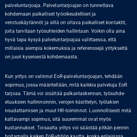
palveluntarjoaja. Palveluntarjoajan on tunnettava
kohdemaan paikalliset työoikeudelliset ja
verotuskäytännöt ja sillä on oltava paikalliset kontaktit,
joita tarvitaan työsuhteiden hallintaan. Voikin olla aina
hyvä tapa kysyä palveluntarjoajaa valittaessa, että
millaisia aiempia kokemuksia ja referenssejä yritykseltä
on juuri kyseisestä kohdemaasta.
Kun yritys on valinnut EoR-palveluntarjoajan, tehdään
sopimus, jossa määritellään, mitä kaikkia palveluja EoR
tarjoaa. Tämä voi sisältää palkanlaskennan, työsuhde-
etuuksien hallinnoinnin, verojen käsittelyn, työlakien
noudattamisen ja muut HR-toiminnot. Luonnollisesti mitä
kattavampi sopimus, sitä suuremmat ovat myös
kustannukset. Toisaalta yritys voi säästää pitkän pennin
hoitamalla kaiken EoR-yhtiön kautta, koska erilaisissa