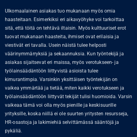
Ulkomaalainen asiakas tuo mukanaan myös omia
haasteitaan. Esimerkiksi eri aikavyöhyke voi tarkoittaa
sitä, että töitä on tehtävä iltaisin. Myös kulttuuriset erot
tuovat mukanaan haasteita, ihmiset ovat erilaisia ja
viestivät eri tavalla. Usein näistä tulee helposti
väärinymmärryksiä ja sekaannuksia. Kun työntekijä ja
asiakas sijaitsevat eri maissa, myös verotukseen- ja
työlainsäädäntöön liittyvistä asioista tulee
kimurantimpia. Varsinkin yksittäisen työntekijän on
vaikea ymmärtää ja tietää, miten kaikki verotukseen ja
työlainsäädäntöön liittyvät tekijät tulisi huomioida. Varsin
vaikeaa tämä voi olla myös pienille ja keskisuurille
yrityksille, koska niillä ei ole suurten yritysten resursseja,
HR-osastoja ja lakimiehiä selvittämässä sääntöjä ja
pykäliä.