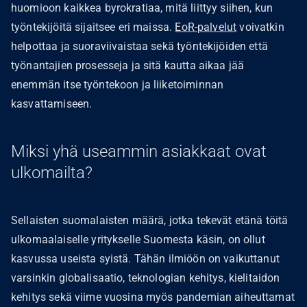
huomioon kaikkea byrokratiaa, mitä liittyy siihen, kun
työntekijöitä sijaitsee eri maissa.
EoR-palvelut
voivatkin
helpottaa ja suoraviivaistaa sekä työntekijöiden että
työnantajien prosesseja ja sitä kautta aikaa jää
enemmän itse työntekoon ja liiketoiminnan
kasvattamiseen.
Miksi yhä useammin asiakkaat ovat
ulkomailta?
Sellaisten suomalaisten määrä, jotka tekevät etänä töitä
ulkomaalaiselle yritykselle Suomesta käsin, on ollut
kasvussa useista syistä. Tähän ilmiöön on vaikuttanut
varsinkin globalisaatio, teknologian kehitys, kielitaidon
kehitys sekä viime vuosina myös pandemian aiheuttamat