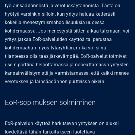
työlainsäädännöstä ja verotuskäytännöistä. Tästä on
hyötyä varsinkin silloin, kun yritys haluaa ketterästi
kokeilla menestymismahdollisuuksia uudessa
kohdemaassa. Jos menestystä sitten alkaa tulemaan, voi
yritys jatkaa EoR-palveluiden käyttöä tai perustaa
kohdemaahan myös tytäryhtiön, mikä voi siinä
tilanteessa olla taas järkevämpää. EoR-palvelut toimivat
usein porttina helpottamassa ja nopeuttamassa yritysten
kansainvälistymistä ja varmistamassa, että kaikki menee
verotuksen ja lainsäädännön puitteissa oikein.
EoR-sopimuksen solmiminen
EoR-palvelun käyttöä harkitsevan yrityksen on aluksi
löydettävä tähän tarkoitukseen luotettava