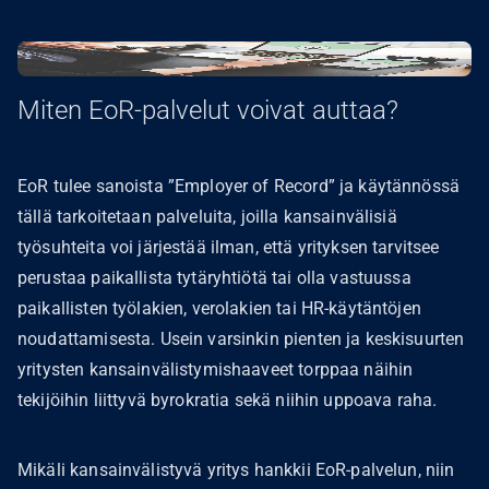
Miten EoR-palvelut voivat auttaa?
EoR tulee sanoista ”Employer of Record” ja käytännössä
tällä tarkoitetaan palveluita, joilla kansainvälisiä
työsuhteita voi järjestää ilman, että yrityksen tarvitsee
perustaa paikallista tytäryhtiötä tai olla vastuussa
paikallisten työlakien, verolakien tai HR-käytäntöjen
noudattamisesta. Usein varsinkin pienten ja keskisuurten
yritysten kansainvälistymishaaveet torppaa näihin
tekijöihin liittyvä byrokratia sekä niihin uppoava raha.
Mikäli kansainvälistyvä yritys hankkii EoR-palvelun, niin