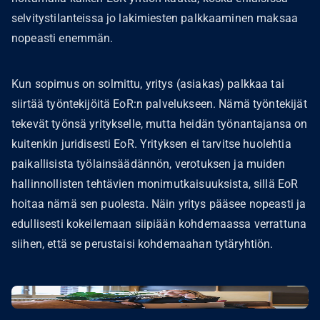
selvitystilanteissa jo lakimiesten palkkaaminen maksaa
nopeasti enemmän.
Kun sopimus on solmittu, yritys (asiakas) palkkaa tai
siirtää työntekijöitä EoR:n palvelukseen. Nämä työntekijät
tekevät työnsä yritykselle, mutta heidän työnantajansa on
kuitenkin juridisesti EoR. Yrityksen ei tarvitse huolehtia
paikallisista työlainsäädännön, verotuksen ja muiden
hallinnollisten tehtävien monimutkaisuuksista, sillä EoR
hoitaa nämä sen puolesta. Näin yritys pääsee nopeasti ja
edullisesti kokeilemaan siipiään kohdemaassa verrattuna
siihen, että se perustaisi kohdemaahan tytäryhtiön.