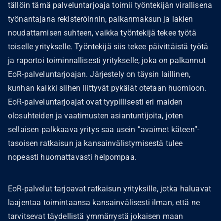
tällöin tämä palveluntarjoaja toimii työntekijän virallisena
työnantajana rekisteröinnin, palkanmaksun ja lakien
noudattamisen suhteen, vaikka työntekijä tekee työtä
toiselle yritykselle. Työntekijä siis tekee päivittäistä työtä
ja raportoi toiminnallisesti yritykselle, joka on palkannut
EoR-palveluntarjoajan. Järjestely on täysin laillinen,
kunhan kaikki siihen liittyvät pykälät otetaan huomioon.
EoR-palveluntarjoajat ovat tyypillisesti eri maiden
olosuhteiden ja vaatimusten asiantuntijoita, joten
sellaisen palkkaava yritys saa usein ”avaimet käteen”-
tasoisen ratkaisun ja kansainvälistymisestä tulee
nopeasti huomattavasti helpompaa.
EoR-palvelut tarjoavat ratkaisun yrityksille, jotka haluavat
laajentaa toimintaansa kansainvälisesti ilman, että ne
tarvitsevat täydellistä ymmärrystä jokaisen maan