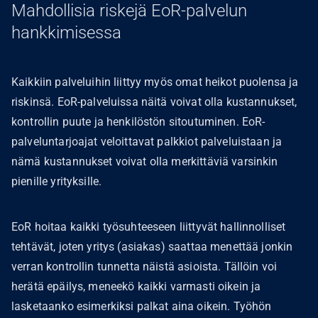
Mahdollisia riskejä EoR-palvelun
hankkimisessa
Kaikkiin palveluihin liittyy myös omat heikot puolensa ja
riskinsä. EoR-palveluissa näitä voivat olla kustannukset,
kontrollin puute ja henkilöstön sitoutuminen. EoR-
palveluntarjoajat veloittavat palkkiot palveluistaan ja
nämä kustannukset voivat olla merkittäviä varsinkin
pienille yrityksille.
EoR hoitaa kaikki työsuhteeseen liittyvät hallinnolliset
tehtävät, joten yritys (asiakas) saattaa menettää jonkin
verran kontrollin tunnetta näistä asioista. Tällöin voi
herätä epäilys, meneekö kaikki varmasti oikein ja
lasketaanko esimerkiksi palkat aina oikein. Työhön