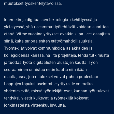
muutokset työskentelytavoissa.
Internetin ja digitaalisen teknologian kehittyessä ja
yleistyessä, yhä useammat työtehtävät voidaan suorittaa
etänä. Viime vuosina yritykset ovatkin kilpailleet osaajista
siinä, kuka tarjoaa eniten etätyömahdollisuuksia.
Työntekijät voivat kommunikoida asiakkaiden ja
kollegoidensa kanssa, hallita projekteja, tehdä tutkimusta
ja tuottaa työtä digitaalisten alustojen kautta. Työn
seuraaminen onnistuu netin kautta niin ikään
reaaliajassa, joten tulokset voivat puhua puolestaan.
Loppujen lopuksi useimmille yrityksille on melko
yhdentekevää, missä työntekijät ovat, kunhan työt tulevat
tehdyksi, viestit kulkevat ja työntekijät kokevat
jonkinasteista yhteenkuuluvuutta.