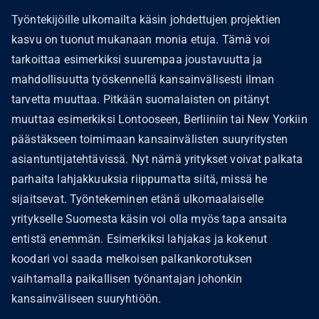
Työntekijöille ulkomailta käsin johdettujen projektien
kasvu on tuonut mukanaan monia etuja. Tämä voi
tarkoittaa esimerkiksi suurempaa joustavuutta ja
mahdollisuutta työskennellä kansainvälisesti ilman
tarvetta muuttaa. Pitkään suomalaisten on pitänyt
muuttaa esimerkiksi Lontooseen, Berliiniin tai New Yorkiin
päästäkseen toimimaan kansainvälisten suuryritysten
asiantuntijatehtävissä. Nyt nämä yritykset voivat palkata
parhaita lahjakkuuksia riippumatta siitä, missä he
sijaitsevat. Työntekeminen etänä ulkomaalaiselle
yritykselle Suomesta käsin voi olla myös tapa ansaita
entistä enemmän. Esimerkiksi lahjakas ja kokenut
koodari voi saada melkoisen palkankorotuksen
vaihtamalla paikallisen työnantajan johonkin
kansainväliseen suuryhtiöön.